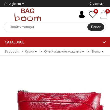
Страницы
Bagboom
0
0
Поиск
CATALOGUE
Bagboom
Сумки
Сумки женские кожаные
Eterno