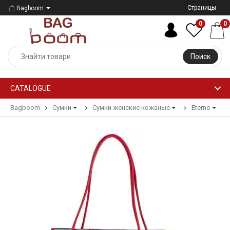
Страницы
Bagboom
0
0
Поиск
CATALOGUE
Bagboom
Сумки
Сумки женские кожаные
Eterno