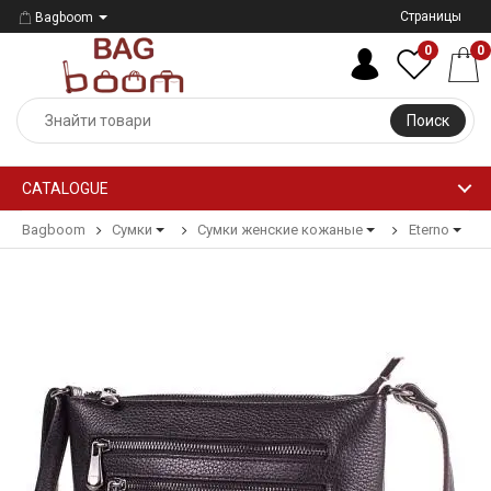
Страницы
Bagboom
0
0
Поиск
CATALOGUE
Bagboom
Сумки
Сумки женские кожаные
Eterno