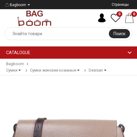
Страницы
Bagboom
0
0
Поиск
CATALOGUE
Bagboom
Сумки
Сумки женские кожаные
Desisan