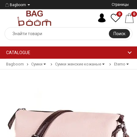
Страницы
Bagboom
0
0
Поиск
CATALOGUE
Bagboom
Сумки
Сумки женские кожаные
Eterno