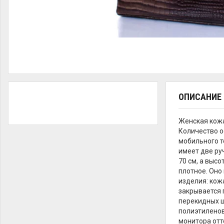
ОПИСАНИЕ
Женская кожа
Количество о
мобильного т
имеет две ру
70 см, а высо
плотное. Оно
изделия: кожа
закрывается 
перекидных ш
полиэтиленов
монитора отт