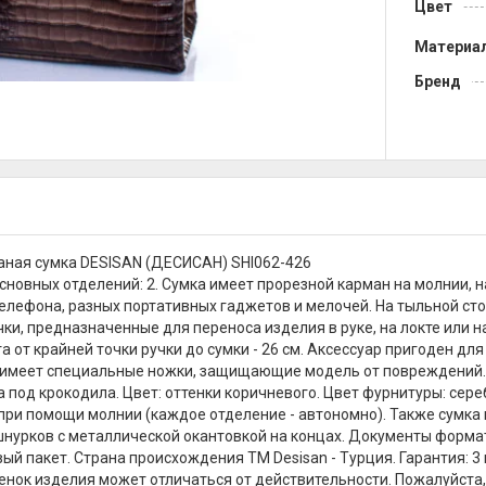
Цвет
Материа
Бренд
ная сумка DESISAN (ДЕСИСАН) SHI062-426
сновных отделений: 2. Сумка имеет прорезной карман на молнии,
елефона, разных портативных гаджетов и мелочей. На тыльной ст
чки, предназначенные для переноса изделия в руке, на локте или н
та от крайней точки ручки до сумки - 26 см. Аксессуар пригоден для
 имеет специальные ножки, защищающие модель от повреждений. 
 под крокодила. Цвет: оттенки коричневого. Цвет фурнитуры: сереб
при помощи молнии (каждое отделение - автономно). Также сумка
нурков с металлической окантовкой на концах. Документы формат
ый пакет. Страна происхождения ТМ Desisan - Турция. Гарантия: 3
енок изделия может отличаться от действительности. Пожалуйста,