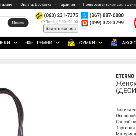
агазине
Оплата/Доставка
Гарантия
Пользовательское соглашени
(063) 231-7375
(067) 887-0880
Пн—Нд 8:30—21:00
(099) 373-3799
Поиск
Задать вопрос
ЛЬКИ
РЕМНИ
СУМКИ
АКСЕ
ETERNO
Женск
(ДЕСИ
Тип издел
Основной
Способ но
Торговая 
Материал