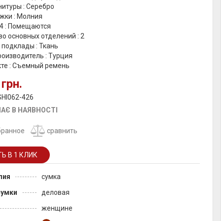
итуры : Серебро
жки : Молния
4 : Помещаются
о основных отделений : 2
 подклады : Ткань
роизводитель : Турция
кте : Съемный ремень
 грн.
SHI062-426
АЄ В НАЯВНОСТІ
бранное
сравнить
лия
сумка
сумки
деловая
женщине