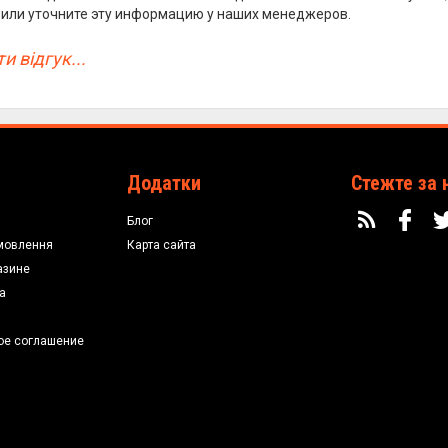
или уточните эту информацию у наших менеджеров.
и відгук...
Додатки
Стежте за 
Блог
мовлення
Карта сайта
азине
а
ое соглашение