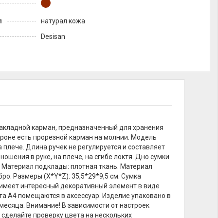
л
натурал кожа
Desisan
 накладной карман, предназначенный для хранения
ороне есть прорезной карман на молнии. Модель
а плече. Длина ручек не регулируется и составляет
 ношения в руке, на плече, на сгибе локтя. Дно сумки
Материал подклады: плотная ткань. Материал
ро. Размеры (X*Y*Z): 35,5*29*9,5 см. Сумка
 имеет интересный декоративный элемент в виде
а А4 помещаются в аксессуар. Изделие упаковано в
 месяца. Внимание! В зависимости от настроек
 сделайте проверку цвета на нескольких