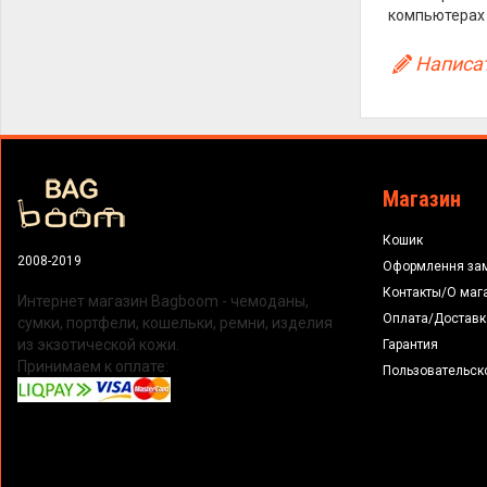
компьютерах 
Написат
Магазин
Кошик
2008-2019
Оформлення за
Контакты/О маг
Интернет магазин Bagboom - чемоданы,
Оплата/Доставк
сумки, портфели, кошельки, ремни, изделия
из экзотической кожи.
Гарантия
Принимаем к оплате:
Пользовательск