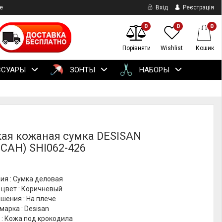
е
Вхід
Реєстрація
0
0
0
Порівняти
Wishlist
Кошик
ССУАРЫ
ЗОНТЫ
НАБОРЫ
ая кожаная сумка DESISAN
САН) SHI062-426
ия : Сумка деловая
 цвет : Коричневый
шения : На плече
марка : Desisan
 : Кожа под крокодила