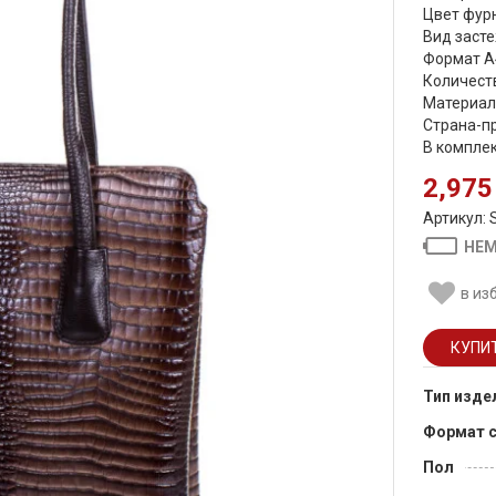
Цвет фурн
Вид засте
Формат А
Количеств
Материал
Страна-п
В компле
2,975
Артикул: 
НЕМ
в из
Тип изде
Формат 
Пол