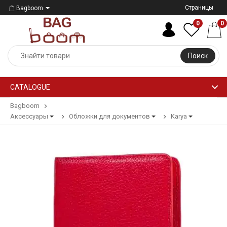
Страницы
Bagboom
0
0
Поиск
CATALOGUE
Bagboom
Аксессуары
Обложки для документов
Karya