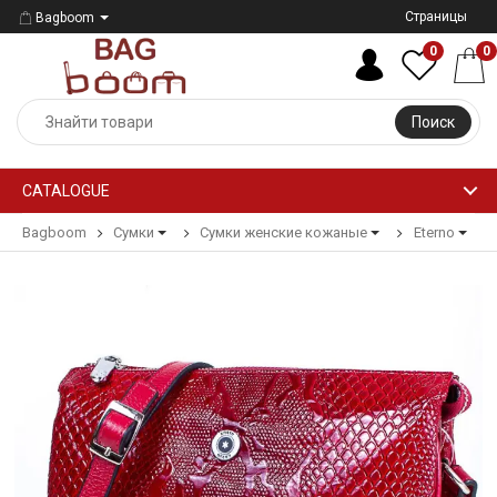
Страницы
Bagboom
0
0
Поиск
CATALOGUE
Bagboom
Сумки
Сумки женские кожаные
Eterno