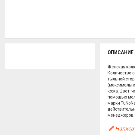
ОПИСАНИЕ
Женская кож
Количество о
тыльной стор
(максимально 
кожа. Цвет: 
помощью молн
марки TuNoNа
действительн
менеджеров.
Написат