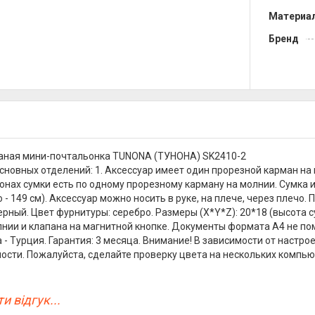
Материа
Бренд
аная мини-почтальонка TUNONA (ТУНОНА) SK2410-2
сновных отделений: 1. Аксессуар имеет один прорезной карман на 
онах сумки есть по одному прорезному карману на молнии. Сумка
- 149 см). Аксессуар можно носить в руке, на плече, через плечо.
черный. Цвет фурнитуры: серебро. Размеры (X*Y*Z): 20*18 (высота 
ии и клапана на магнитной кнопке. Документы формата А4 не по
 - Турция. Гарантия: 3 месяца. Внимание! В зависимости от настр
ости. Пожалуйста, сделайте проверку цвета на нескольких компью
и відгук...