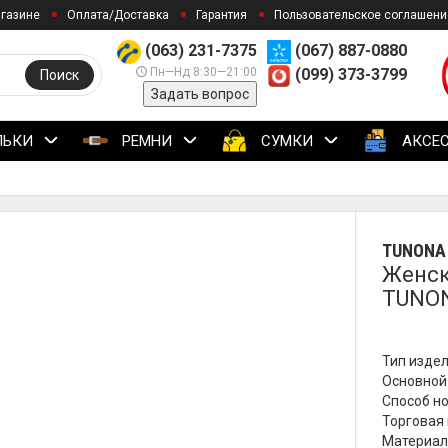
агазине
Оплата/Доставка
Гарантия
Пользовательское соглашени
(063) 231-7375
(067) 887-0880
Пн—Нд 8:30—21:00
(099) 373-3799
Поиск
Задать вопрос
ЛЬКИ
РЕМНИ
СУМКИ
АКСЕ
TUNONA
Женск
TUNON
Тип издел
Основной 
Способ но
Торговая 
Материал