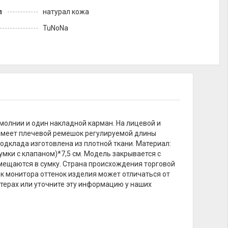
л
натурал кожа
TuNoNа
молнии и один накладной карман. На лицевой и
 имеет плечевой ремешок регулируемой длины
 Подклада изготовлена из плотной ткани. Материал:
сумки с клапаном)*7,5 см. Модель закрывается с
мещаются в сумку. Страна происхождения торговой
оек монитора оттенок изделия может отличаться от
терах или уточните эту информацию у наших