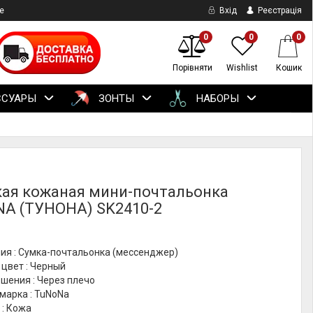
е
Вхід
Реєстрація
0
0
0
Порівняти
Wishlist
Кошик
ССУАРЫ
ЗОНТЫ
НАБОРЫ
ая кожаная мини-почтальонка
A (ТУНОНА) SK2410-2
ия : Сумка-почтальонка (мессенджер)
цвет : Черный
шения : Через плечо
марка : TuNoNа
 : Кожа