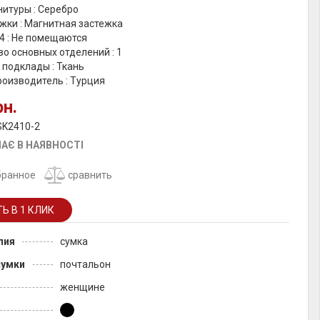
итуры : Серебро
жки : Магнитная застежка
4 : Не помещаются
о основных отделений : 1
 подклады : Ткань
роизводитель : Турция
рн.
SK2410-2
АЄ В НАЯВНОСТІ
бранное
сравнить
лия
сумка
сумки
почтальон
женщине