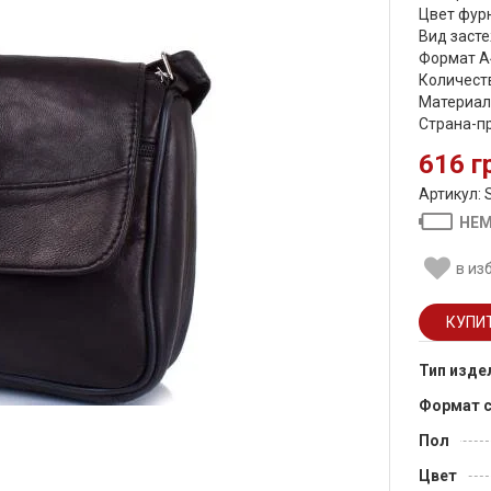
Цвет фурн
Вид засте
Формат А
Количеств
Материал
Страна-п
616 г
Артикул: 
НЕМ
в из
Тип изде
Формат 
Пол
Цвет