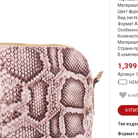
Материал
Цвет фурн
Вид засте
Формат А
Особенно
Количеств
Материал
Страна-пр
В компле
1,399
Артикул: 
НЕМ
в из
Тип изде
Формат 