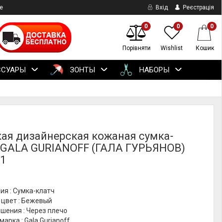
е
Вхід
Реєстрація
0
0
0
Порівняти
Wishlist
Кошик
ССУАРЫ
ЗОНТЫ
НАБОРЫ
ая дизайнерская кожаная сумка-
 GALA GURIANOFF (ГАЛА ГУРЬЯНОВ)
1
ия : Сумка-клатч
 цвет : Бежевый
шения : Через плечо
марка : Gala Gurianoff