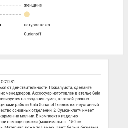
женщине
л
натурал кожа
Gurianoff
 GG1281
ься от действительности. Пожалуйста, сделайте
их менеджеров. Аксессуар изготовлен в ателье Gala
изируется на создании сумок, клатчей, разных
ципами работы Gala Gurianoff являются неустанный
чество основных отделений: 2. Сумка-клатч имеет
карман на молнии. В комплект к изделию
при помощи пряжки (максимально - 150 см.
нь. Материал: кожа под змею. Цвет: белый, бежевый,