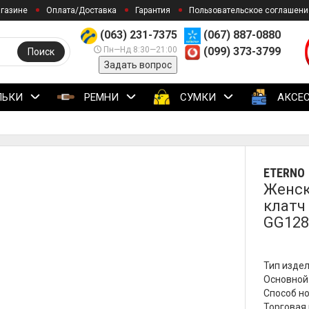
агазине
Оплата/Доставка
Гарантия
Пользовательское соглашени
(063) 231-7375
(067) 887-0880
Пн—Нд 8:30—21:00
(099) 373-3799
Поиск
Задать вопрос
ЛЬКИ
РЕМНИ
СУМКИ
АКСЕ
ETERNO
Женск
клатч
GG128
Тип издел
Основной
Способ но
Торговая 