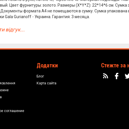
вый. Цвет фурнитуры: золото. Размеры (X*Y*Z): 22*14*6 см. Сумк
. Документы формата А4 не помещаются в сумку. Сумка упакована
и Gala Gurianoff - Украина. Гарантия: 3 месяца.
и відгук...
Додатки
Стежте за 
Блог
мовлення
Карта сайта
азине
а
ое соглашение