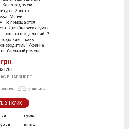
 : Кожа под змею
итуры : Золото
жки : Молния
4 : Не помещаются
сти : Дизайнерская сумка
о основных отделений : 2
 подклады : Ткань
оизводитель : Украина
кте : Съемный ремень
 грн.
GG1281
АЄ В НАЯВНОСТІ
бранное
сравнить
лия
сумка
сумки
клатч