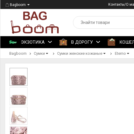
Контакты/О м
Bagboom
ЭКЗОТИКА
В ДОРОГУ
КОШЕ
Bagboom
Сумки
Сумки женские кожаные
Eterno