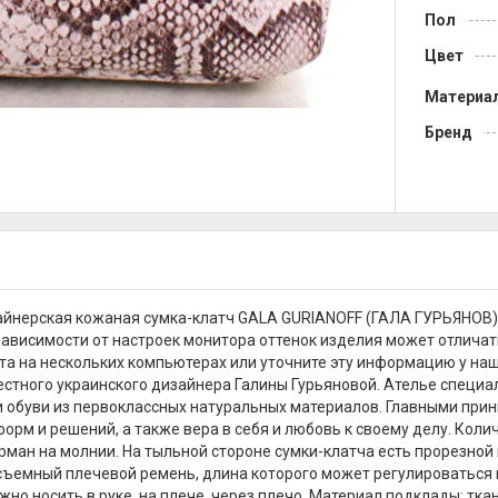
Пол
Цвет
Материа
Бренд
айнерская кожаная сумка-клатч GALA GURIANOFF (ГАЛА ГУРЬЯНОВ)
зависимости от настроек монитора оттенок изделия может отличат
та на нескольких компьютерах или уточните эту информацию у наш
вестного украинского дизайнера Галины Гурьяновой. Ателье специал
и обуви из первоклассных натуральных материалов. Главными прин
форм и решений, а также вера в себя и любовь к своему делу. Коли
рман на молнии. На тыльной стороне сумки-клатча есть прорезной 
съемный плечевой ремень, длина которого может регулироваться 
жно носить в руке, на плече, через плечо. Материал подклады: тка