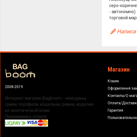
серо-коричне
- автономно)
торговой марк
Написат
Магазин
Кошик
2008-2019
Оформлення за
Контакты/О маг
Интернет магазин Bagboom - чемоданы,
Оплата/Доставк
сумки, портфели, кошельки, ремни, изделия
из экзотической кожи.
Гарантия
Принимаем к оплате:
Пользовательск