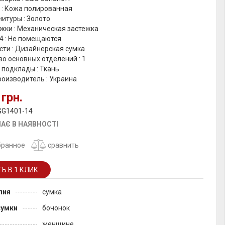
 : Кожа полированная
итуры : Золото
жки : Механическая застежка
4 : Не помещаются
сти : Дизайнерская сумка
о основных отделений : 1
 подклады : Ткань
оизводитель : Украина
 грн.
GG1401-14
АЄ В НАЯВНОСТІ
бранное
сравнить
лия
сумка
сумки
бочонок
женщине