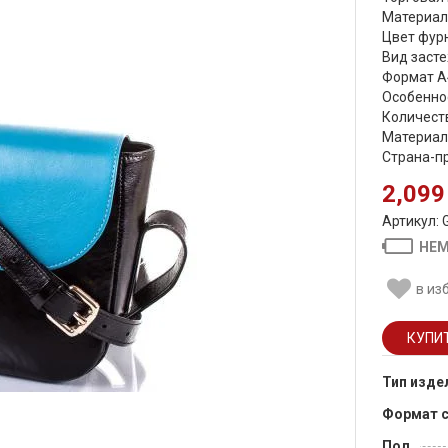
Материал
Цвет фурн
Вид засте
Формат А
Особенно
Количеств
Материал
Страна-пр
2,099
Артикул: 
НЕМ
в из
Тип изде
Формат 
Пол