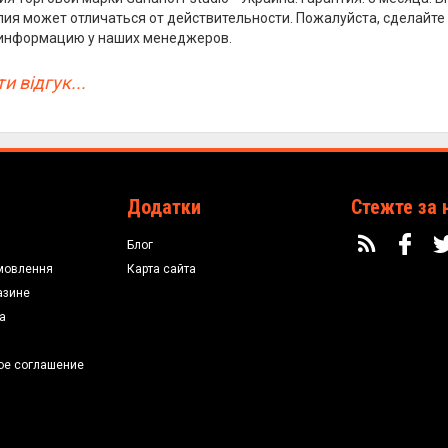
лия может отличаться от действительности. Пожалуйста, сделайте
 информацию у наших менеджеров.
и відгук...
Додатки
Стежте за 
Блог
мовлення
Карта сайта
азине
а
ое соглашение