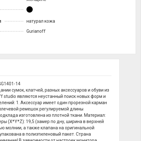
л
натурал кожа
Gurianoff
GG1401-14
дании сумок, клатчей, разных аксессуаров и обуви из
f studio являются неустанный поиск новых форм и
елений: 1. Аксессуар имеет один прорезной карман
т плечевой ремешок регулируемой длины
 Подклада изготовлена из плотной ткани. Материал:
ры (X*Y*Z): 19,5 (замер по дну, ширина в верхней
щью молнии, а также клапана на оригинальной
упакована в полиэтиленовый пакет. Страна
Внимание! В зависимости от настроек монитора