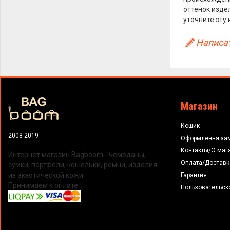
оттенок изде
уточните эту
Написат
Магазин
Кошик
2008-2019
Оформлення за
Контакты/О маг
Интернет магазин Bagboom - чемоданы,
Оплата/Доставк
сумки, портфели, кошельки, ремни, изделия
из экзотической кожи.
Гарантия
Принимаем к оплате:
Пользовательск