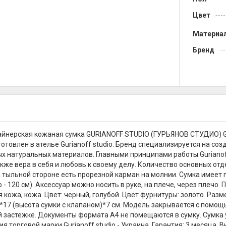
Цвет
Материа
Бренд
айнерская кожаная сумка GURIANOFF STUDIO (ГУРЬЯНОВ СТУДИО) 
отовлен в ателье Gurianoff studio. Бренд специализируется на соз
х натуральных материалов. Главными принципами работы Gurianof
акже вера в себя и любовь к своему делу. Количество основных отд
а тыльной стороне есть прорезной карман на молнии. Сумка имее
- 120 см). Аксессуар можно носить в руке, на плече, через плечо.
кожа, кожа. Цвет: черный, голубой. Цвет фурнитуры: золото. Разме
м)*17 (высота сумки с клапаном)*7 см. Модель закрывается с помо
 застежке. Документы формата А4 не помещаются в сумку. Сумка 
 торговой марки Gurianoff studio - Украина. Гарантия: 3 месяца. 