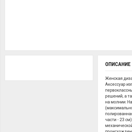
ОПИСАНИЕ
Женская диз
Аксессуар изг
первоклассны
решений, а т
на молнии. Н
(максимально 
полированная 
части - 23 с
механической
происхождения