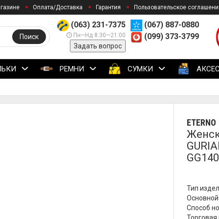
агазине
Оплата/Доставка
Гарантия
Пользовательское соглашени
(063) 231-7375
(067) 887-0880
Пн—Нд 8:30—21:00
(099) 373-3799
Поиск
Задать вопрос
ЛЬКИ
РЕМНИ
СУМКИ
АКСЕ
ETERNO
Женск
GURIA
GG140
Тип издел
Основной 
Способ но
Торговая 