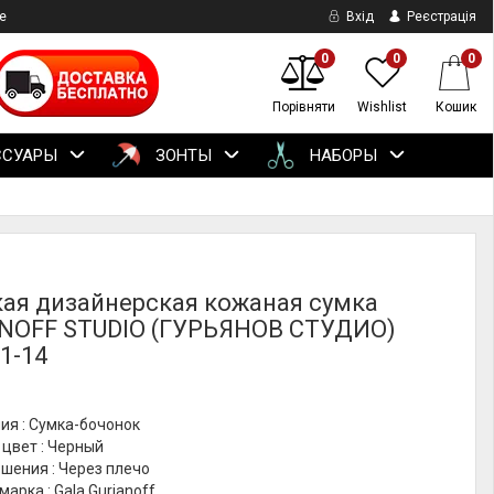
е
Вхід
Реєстрація
0
0
0
Порівняти
Wishlist
Кошик
ССУАРЫ
ЗОНТЫ
НАБОРЫ
ая дизайнерская кожаная сумка
NOFF STUDIO (ГУРЬЯНОВ СТУДИО)
1-14
ия : Сумка-бочонок
цвет : Черный
шения : Через плечо
марка : Gala Gurianoff