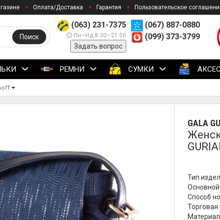
агазине
Оплата/Доставка
Гарантия
Пользовательское соглашени
(063) 231-7375
(067) 887-0880
Пн—Нд 8:30—21:00
(099) 373-3799
Поиск
Задать вопрос
ЛЬКИ
РЕМНИ
СУМКИ
АКСЕ
noff
GALA G
Женск
GURIA
Тип издел
Основной 
Способ но
Торговая 
Материал