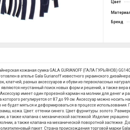
Цвет
Материа
Бренд
айнерская кожаная сумка GALA GURIANOFF (ГАЛА ГУРЬЯНОВ) GG14
готовлен в ателье Gala Gurianoff известного украинского дизайнер
ок, клатчей, разных аксессуаров и обуви из первоклассных натур
ff являются неустанный поиск новых форм и решений, а также вера 
. Аксессуар имеет один прорезной карман на молнии для денег и 
а которого регулируется от 87 до 99 см. Аксессуар можно носить н
о не будет мяться и деформироваться в процессе использования. 
замш, кожа. Цвет: оттенки синего. Цвет фурнитуры: золото. Размер
и, а также клапана с механической застежкой. Изделие украшено 
олнии, а также клапана на механической поворотной застежке. Д
полиэтиленовый пакет. Страна происхождения торговой марки Gala G