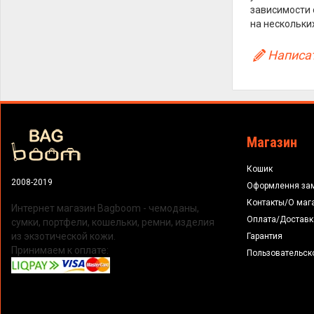
зависимости 
на нескольки
Написат
Магазин
Кошик
2008-2019
Оформлення за
Контакты/О маг
Интернет магазин Bagboom - чемоданы,
Оплата/Доставк
сумки, портфели, кошельки, ремни, изделия
из экзотической кожи.
Гарантия
Принимаем к оплате:
Пользовательск