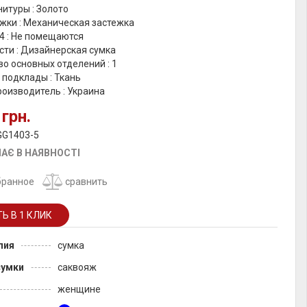
итуры : Золото
жки : Механическая застежка
4 : Не помещаются
сти : Дизайнерская сумка
о основных отделений : 1
 подклады : Ткань
оизводитель : Украина
 грн.
GG1403-5
АЄ В НАЯВНОСТІ
бранное
сравнить
лия
сумка
сумки
саквояж
женщине