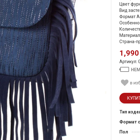
Цвет фурн
Вид засте
Формат А
Особенно
Количеств
Материал
Страна-пр
1,990
Артикул: 
НЕМ
в из
Тип изде
Формат 
Пол