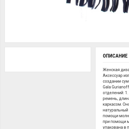
ОПИСАНИЕ
Женская диз
Аксессуар из
создании сум
Gala Guriano
отделений: 1
ремень, длин
каркасом. Он
натуральный 
помощи молни
при помощи м
упакована в 