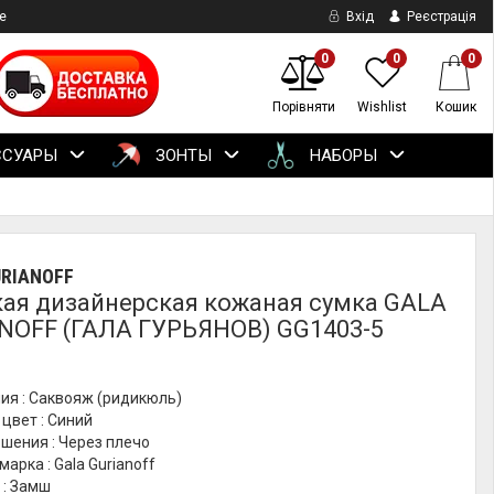
е
Вхід
Реєстрація
0
0
0
Порівняти
Wishlist
Кошик
ССУАРЫ
ЗОНТЫ
НАБОРЫ
URIANOFF
ая дизайнерская кожаная сумка GALA
NOFF (ГАЛА ГУРЬЯНОВ) GG1403-5
ия : Саквояж (ридикюль)
цвет : Синий
шения : Через плечо
марка : Gala Gurianoff
 : Замш