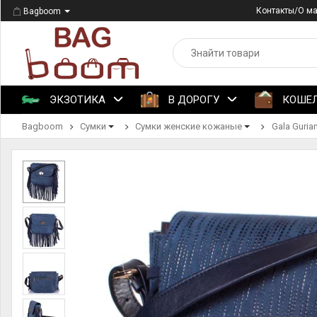
Контакты/О м
Bagboom
ЭКЗОТИКА
В ДОРОГУ
КОШЕ
Bagboom
Сумки
Сумки женские кожаные
Gala Guria