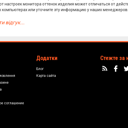
от настроек монитора оттенок изделия может отличаться от дейст
х компьютерах или уточните эту информацию у наших менеджеров
и відгук...
Додатки
Стежте за 
Блог
мовлення
Карта сайта
азине
а
ое соглашение