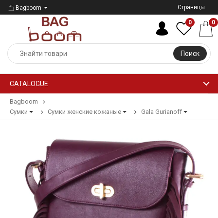
Страницы
Bagboom
0
0
Поиск
CATALOGUE
Bagboom
Сумки
Сумки женские кожаные
Gala Gurianoff