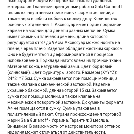
аксессуаров и обуви из первоклассных натуральных
материалов. Главными принципами работы Gala Gurianoff
являются неустанный поиск новых форм и решений, а
также вера в себя и любовь к своему делу. Количество
основных отделений: 1. Аксессуар имеет один прорезной
карман на молнии для денег и разных мелочей. Сумка
имеет съемный плечевой ремень, длина которого
регулируется от 87 до 99 см. Аксессуар можно носить на
плече, через плечо. Изделие обладает жестким каркасом.
Оно не будет мяться и деформироваться в процессе
использования. Подклада изготовлена из прочной ткани.
Материал: кожа, натуральный замш. Цвет: бордовый
(сливовый). Цвет фурнитуры: золото. Размеры (X*Y*Z):
24*21*7,5см. Сумка закрывается при помощи молнии, а
также клапана с механической застежкой. Изделие
украшено бахромой, длина которой 15 см. Закрывается
сумка при помощи молнии, а также клапана на
механической поворотной застежке. Документы формата
А4 не помещаются в сумку. Сумка упакована в
полиэтиленовый пакет. Страна происхождения торговой
марки Gala Gurianoff - Украина. Гарантия: 3 месяца.
Внимание! В зависимости от настроек монитора оттенок
изделия может отличаться от действительности.