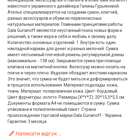
менеджеров. Аксессуар изготовлен в ателье Gala Gurianoff
известного украинского дизайнера Галины Гурьяновой.
Ателье специализируется на создании сумок, клатчей,
разных аксессуаров и обуви из первоклассных
натуральных материалов. Главными принципами работы
Gala Gurianoff являются неустанный поиск новых форм и
решений, а также вера в себя и любовь к своему делу.
Количество основных отделений: 1. Внутри есть один
накладной карман для денег и разных мелочей. Сумка
имеет несъемный плечевой ремень регулируемой длины
(максимально - 138 см). Закрывается сумка при помощи
клапана на магнитной кнопке. Аксессуар можно носить на
плече и через плечо. Изделие обладает жестким каркасом.
Это значит, что сумка не будет мяться и деформироваться
в процессе использования. Материал подклады: кожа,
ткань. Материал: полированная кожа. Цвет: бордовый.
Цвет фурнитуры: золото. Размеры (X*Y*Z): 20*15,5*5,5 см.
Документы формата А4 не помещаются в сумку. Сумка
упакована в полиэтиленовый пакет. Страна
происхождения торговой марки Gala Gurianoff - Украина.
Гарантия: 3 месяца.
Написати відгук...