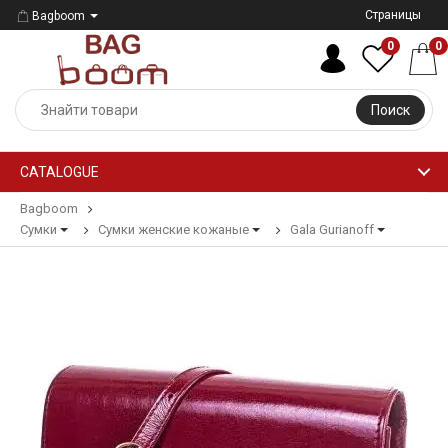
Страницы
Bagboom
0
0
Поиск
CATALOGUE
Bagboom
Сумки
Сумки женские кожаные
Gala Gurianoff