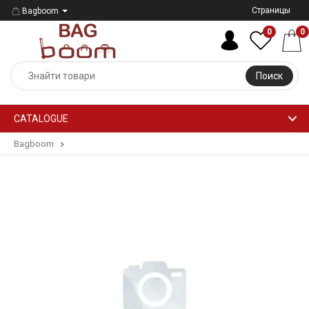
Страницы
Bagboom
0
0
Поиск
CATALOGUE
Bagboom