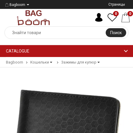
Страницы
Bagboom
0
0
Поиск
CATALOGUE
Bagboom
Кошельки
Зажимы для купюр