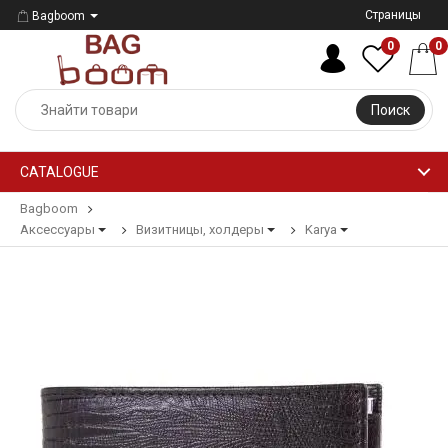
Страницы
Bagboom
0
0
Поиск
CATALOGUE
Bagboom
Аксессуары
Визитницы, холдеры
Karya