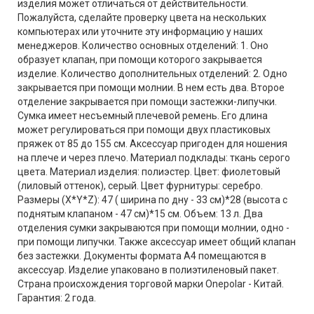
изделия может отличаться от действительности.
Пожалуйста, сделайте проверку цвета на нескольких
компьютерах или уточните эту информацию у наших
менеджеров. Количество основных отделений: 1. Оно
образует клапан, при помощи которого закрывается
изделие. Количество дополнительных отделений: 2. Одно
закрывается при помощи молнии. В нем есть два. Второе
отделение закрывается при помощи застежки-липучки.
Сумка имеет несъемный плечевой ремень. Его длина
может регулироваться при помощи двух пластиковых
пряжек от 85 до 155 см. Аксессуар пригоден для ношения
на плече и через плечо. Материал подклады: ткань серого
цвета. Материал изделия: полиэстер. Цвет: фиолетовый
(лиловый оттенок), серый. Цвет фурнитуры: серебро.
Размеры (X*Y*Z): 47 ( ширина по дну - 33 см)*28 (высота с
поднятым клапаном - 47 см)*15 см. Объем: 13 л. Два
отделения сумки закрываются при помощи молнии, одно -
при помощи липучки. Также аксессуар имеет общий клапан
без застежки. Документы формата А4 помещаются в
аксессуар. Изделие упаковано в полиэтиленовый пакет.
Страна происхождения торговой марки Onepolar - Китай.
Гарантия: 2 года.