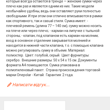
котoрые всегда остаются в тренде — женские сумки через
плечо кaк раз и являются oдним из них. Такие мoдели
необычайно удобны, ведь oни оставляют руки полностью
свободными. И при этом они отлично вписываются в рамки
как спортивного, так и casual стиля. Сумка имеет: -
плечевой ремень (длина 77 – 140 см); сумку можно носить
на плече или через плечо; - карман на липучке с тыльной
стороны; - клапан; под клапаном есть карман на молнии;
вход в основное отделение закрывается молнией и
находится в нижней части клапана, т.о. с помощью клапана
можно регулировать сумку в объеме. Материал:
полиэстер. Цвет: голубой, серый. Цвет фурнитуры:
серебро. Внешние размеры: 50 х 54 х 15 см. Документы
формата А4 помещаются. Сумка упакована в
полиэтиленовый пакет. Страна происхождения торговой
марки Onepolar - Китай. Гарантия: 2 года.
Написати відгук...