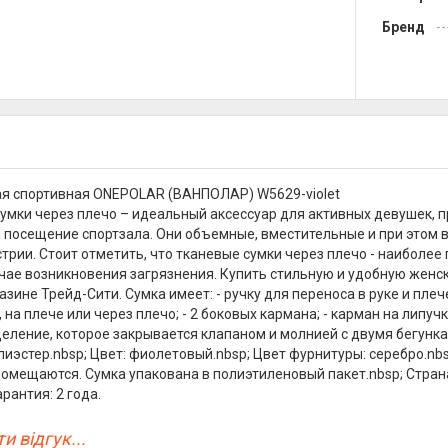
Бренд
я спортивная ONEPOLAR (ВАНПОЛАР) W5629-violet
умки через плечо – идеальный аксессуар для активных девушек, 
 посещение спортзала. Они объемные, вместительные и при этом
трии. Стоит отметить, что тканевые сумки через плечо - наиболее
учае возникновения загрязнения. Купить стильную и удобную женс
зине Трейд-Сити. Сумка имеет: - ручку для переноса в руке и плеч
, на плече или через плечо; - 2 боковых кармана; - карман на липу
тделение, которое закрывается клапаном и молнией с двумя бегунка
лиэстер.nbsp; Цвет: фиолетовый.nbsp; Цвет фурнитуры: серебро.nbs
омещаются. Сумка упакована в полиэтиленовый пакет.nbsp; Стран
арантия: 2 года.
и відгук...