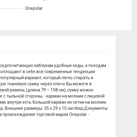
Onepolar
предпочитающих каблукам удобные кеды, а походам
 воплощают в себе все современные тенденции
 популярный вариант, который легко стирать и
кую тканевую сумку через плечо Вы можете в
евой ремень (длина 79 – 158 см); сумку можно
чке с тыльной стороны; - карман на молнии с лицевой
ми; внутри есть большой карман из сетки на молнии.
p; Внешние размеры: 35 х 29 х 10 см.nbsp;Документы
а происхождения торговой марки Onepolar -