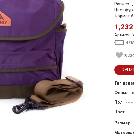
Размер : 
Цвет фурн
Формат А
1,232
Артикул: 
НЕМ
в из
Тип изде
Формат 
Пол
Цвет
Размер
Материа