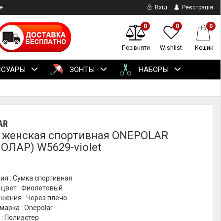
е
Вхід
Реєстрація
0
0
0
Порівняти
Wishlist
Кошик
ССУАРЫ
ЗОНТЫ
НАБОРЫ
AR
 женская спортивная ONEPOLAR
ОЛАР) W5629-violet
ия : Сумка спортивная
 цвет : Фиолетовый
шения : Через плечо
марка : Onepolar
: Полиэстер