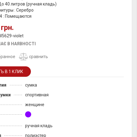
До 40 литров (ручная кладь)
итуры : Серебро
4 : Помещаются
 грн.
W5629-violet
АЄ В НАЯВНОСТІ
бранное
сравнить
лия
сумка
сумки
спортивная
женщине
ручная кладь
л
полиэстер