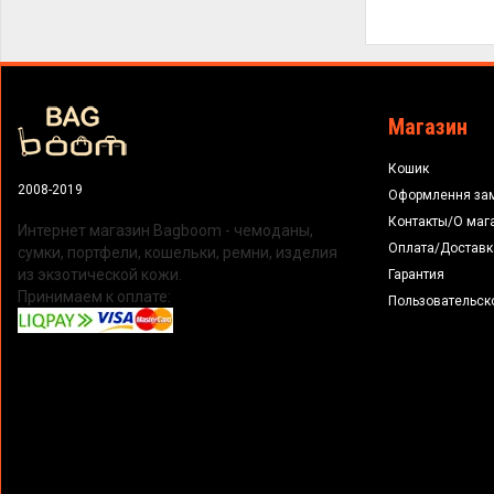
Магазин
Кошик
2008-2019
Оформлення за
Контакты/О маг
Интернет магазин Bagboom - чемоданы,
Оплата/Доставк
сумки, портфели, кошельки, ремни, изделия
из экзотической кожи.
Гарантия
Принимаем к оплате:
Пользовательск