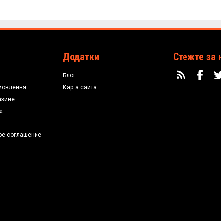
Додатки
Стежте за 
Блог
мовлення
Карта сайта
азине
а
ое соглашение