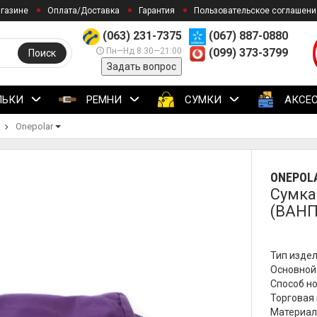
агазине
Оплата/Доставка
Гарантия
Пользовательское соглашени
(063) 231-7375
(067) 887-0880
Пн—Нд 8:30—21:00
(099) 373-3799
Поиск
Задать вопрос
ЛЬКИ
РЕМНИ
СУМКИ
АКСЕ
Onepolar
ONEPOL
Сумка
(ВАНП
Тип издел
Основной
Способ но
Торговая 
Материал 