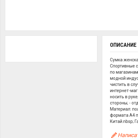
ОПИСАНИЕ
Сумка женска
Спортивные с
по магазинам
модной индус
чистить в сл
интернет-мага
носить в руке
стороны; - о
Материал: по
формата А4 п
Китай.nbsp; Г
Написат