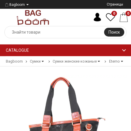
Страницы
Bagboom
0
0
Поиск
CATALOGUE
Bagboom
Сумки
Сумки женские кожаные
Eterno