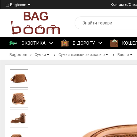
Контакты/О м
Bagboom
ЭКЗОТИКА
В ДОРОГУ
КОШЕ
Bagboom
Сумки
Сумки женские кожаные
Buono