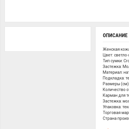
ОПИСАНИЕ
Женская кожа
Цвет: светло
Тип сумки: Cr
Застежка: Мо
Материал: на
Подкладка: т
Размеры (см)
Количество о
Карман для т
Застежка: мо
Упаковка: те
Торговая мар
Страна прои