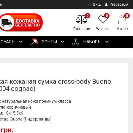
е
Вхід
Реєстрація
0
0
0
Порівняти
Wishlist
Кошик
ССУАРЫ
ЗОНТЫ
НАБОРЫ
ая кожаная сумка cross-body Buono
004 cognac)
: натуральная кожа премиум класса
етло-коричневый
м: 18х15,5х6
ство: Buono (Нидерланды)
 грн.