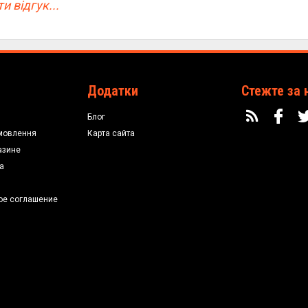
и відгук...
Додатки
Стежте за 
Блог
мовлення
Карта сайта
азине
а
ое соглашение