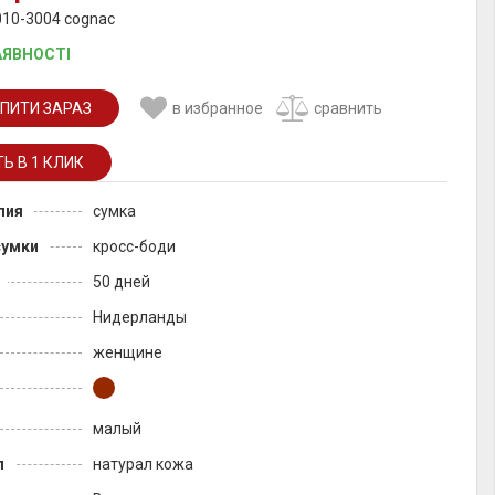
010-3004 cognac
АЯВНОСТІ
ПИТИ ЗАРАЗ
в избранное
сравнить
лия
сумка
сумки
кросс-боди
50 дней
Нидерланды
женщине
малый
л
натурал кожа