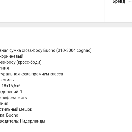
Бренд
ная сумка cross-body Buono (010-3004 cognac)
-коричневый
oss-body (кросс-боди)
лния
туральная кожа премиум класса
екстиль
: 18х15,5х6
тделений: 1
елефона: есть
лния
кстильный мешок
ка: Buono
зводитель: Нидерланды