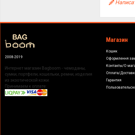
Написат
Магазин
Кошик
2008-2019
Оформлення за
Контакты/О маг
Интернет магазин Bagboom - чемоданы,
Оплата/Доставк
сумки, портфели, кошельки, ремни, изделия
из экзотической кожи.
Гарантия
Принимаем к оплате:
Пользовательск