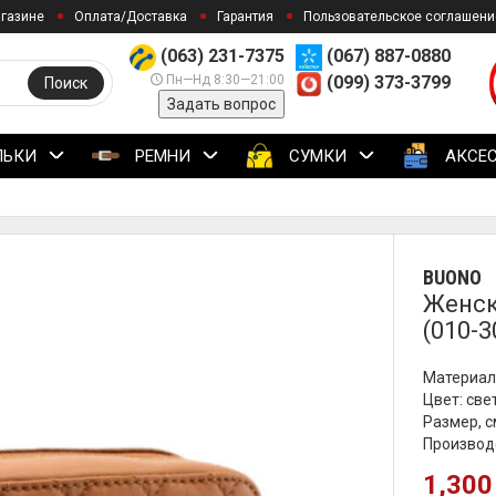
агазине
Оплата/Доставка
Гарантия
Пользовательское соглашени
(063) 231-7375
(067) 887-0880
Пн—Нд 8:30—21:00
(099) 373-3799
Поиск
Задать вопрос
ЛЬКИ
РЕМНИ
СУМКИ
АКСЕ
BUONO
Женск
(010-3
Материал
Цвет: св
Размер, с
Производ
1,300