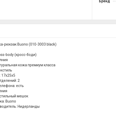
Бренд
а-рюкзак Buono (010-3003 black)
oss-body (кросс-боди)
лния
туральная кожа премиум класса
екстиль
: 17х25х5
тделений: 2
елефона: есть
лния
кстильный мешок
ка: Buono
зводитель: Нидерланды