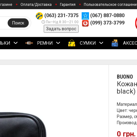
агазине
Оплата/Доставка
Гарантия
Пользовательское соглашени
(063) 231-7375
(067) 887-0880
Пн—Нд 8:30—21:00
(099) 373-3799
Поиск
Задать вопрос
ЛЬКИ
РЕМНИ
СУМКИ
АКСЕ
BUONO
Кожан
black)
Материал
Цвет: че
Размер, с
Производ
0 грн.