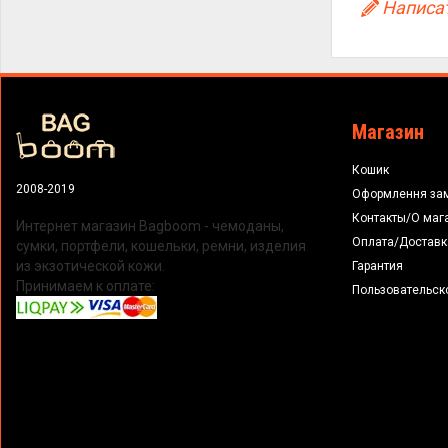
Написат
Магазин
Кошик
2008-2019
Оформлення за
Контакты/О маг
Интернет магазин Bagboom - чемоданы,
Оплата/Доставк
сумки, портфели, кошельки, ремни, изделия
из экзотической кожи.
Гарантия
Принимаем к оплате:
Пользовательск