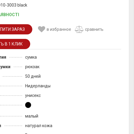
010-3003 black
АЯВНОСТІ
ПИТИ ЗАРАЗ
в избранное
сравнить
лия
сумка
сумки
рюкзак
50 дней
Нидерланды
унисекс
малый
л
натурал кожа