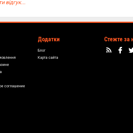
и відгук...
Додатки
Стежте за 
Блог
мовлення
Карта сайта
азине
а
ое соглашение