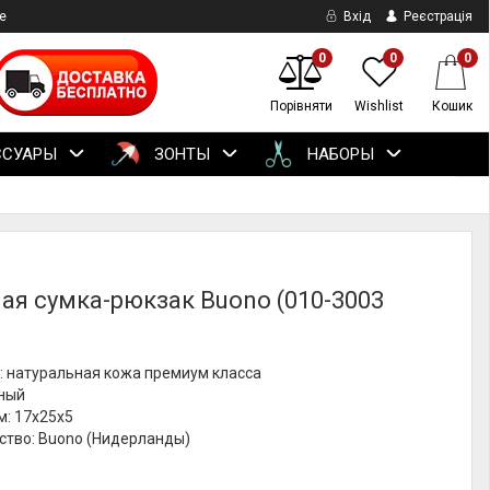
е
Вхід
Реєстрація
0
0
0
Порівняти
Wishlist
Кошик
ССУАРЫ
ЗОНТЫ
НАБОРЫ
ая сумка-рюкзак Buono (010-3003
: натуральная кожа премиум класса
рный
м: 17х25х5
ство: Buono (Нидерланды)