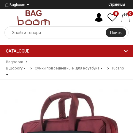
Страницы
Bagboom
0
0
Поиск
CATALOGUE
Bagboom
В Дорогу
Сумки повседневные, для ноутбука
Tucano