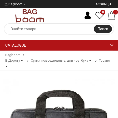
Страницы
Bagboom
0
0
Поиск
CATALOGUE
Bagboom
В Дорогу
Сумки повседневные, для ноутбука
Tucano