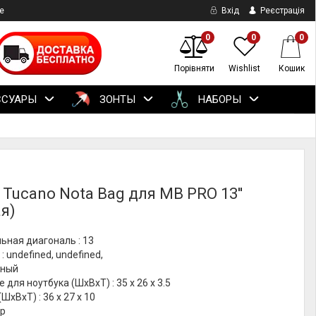
е
Вхід
Реєстрація
0
0
0
Порівняти
Wishlist
Кошик
ССУАРЫ
ЗОНТЫ
НАБОРЫ
 Tucano Nota Bag для MB PRO 13''
я)
ьная диагональ : 13
: undefined, undefined,
рный
 для ноутбука (ШхВхТ) : 35 х 26 х 3.5
ШхВхТ) : 36 x 27 x 10
гр