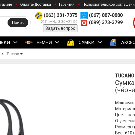
агазине
Оплата/Доставка
Гарантия
Пользовательское соглашени
(063) 231-7375
(067) 887-0880
Пн—Нд 8:30—21:00
(099) 373-3799
Поиск
Задать вопрос
ЛЬКИ
РЕМНИ
СУМКИ
АКСЕ
Tucano
TUCANO
Сумка
(чёрна
Максимал
Материал 
Цвет : че
Отделение
Размеры (
Вес : 610 