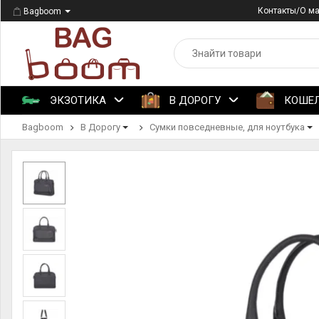
Контакты/О м
Bagboom
ЭКЗОТИКА
В ДОРОГУ
КОШЕ
Bagboom
В Дорогу
Сумки повседневные, для ноутбука