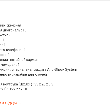
ию : женская
 диагональ : 13
екстиль
: 1
 : 1
го телефона : 1
ов : 1
ения : потайной карман
 чемодан : 1
кции : специальная защита Anti-Shock System
нности : карабин для ключей
й
 ноутбука (ШхВхТ) : 35 х 26 х 3.5
Т) : 36 x 27 x 10
и відгук...