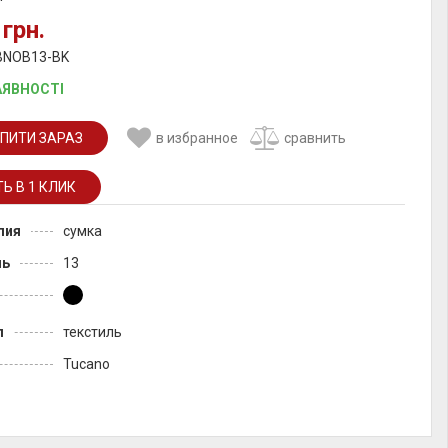
 грн.
 BNOB13-BK
АЯВНОСТІ
ПИТИ ЗАРАЗ
в избранное
сравнить
лия
сумка
ль
13
л
текстиль
Tucano