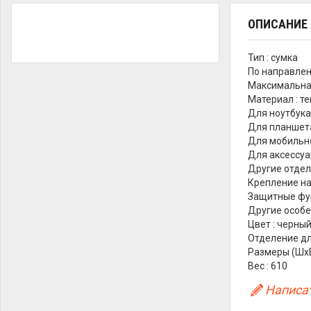
ОПИСАНИЕ
Тип : сумка
По направлен
Максимальная
Материал : т
Для ноутбука 
Для планшета
Для мобильно
Для аксессуар
Другие отдел
Крепление на
Защитные фун
Другие особе
Цвет : черны
Отделение для
Размеры (ШхВх
Вес : 610
Написат