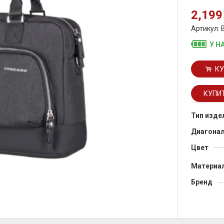
2,199
Артикул:
У Н
КУ
Тип изде
Диагона
Цвет
Материа
Бренд