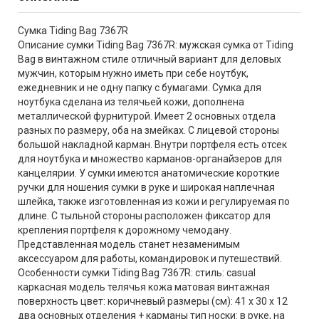
Сумка Tiding Bag 7367R
Описание сумки Tiding Bag 7367R: мужская сумка от Tiding
Bag в винтажном стиле отличный вариант для деловых
мужчин, которым нужно иметь при себе ноутбук,
ежедневник и не одну папку с бумагами. Сумка для
ноутбука сделана из телячьей кожи, дополнена
металлической фурнитурой. Имеет 2 основных отдела
разных по размеру, оба на змейках. С лицевой стороны
большой накладной карман. Внутри портфеля есть отсек
для ноутбука и множество карманов-органайзеров для
канцелярии. У сумки имеются анатомические короткие
ручки для ношения сумки в руке и широкая наплечная
шлейка, также изготовленная из кожи и регулируемая по
длине. С тыльной стороны расположен фиксатор для
крепления портфеля к дорожному чемодану.
Представленная модель станет незаменимым
аксессуаром для работы, командировок и путешествий.
Особенности сумки Tiding Bag 7367R: стиль: casual
каркасная модель телячья кожа матовая винтажная
поверхность цвет: коричневый размеры (см): 41 х 30 х 12
два основных отделения + карманы тип носки: в руке, на