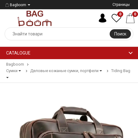
Страницы
Bagboom
0
0
Поиск
CATALOGUE
Bagboom
Сумки
Деловые кожаные сумки, портфели
Tiding Bag