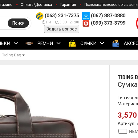
агазине
Оплата/Доставка
Гарантия
Пользовательское соглашени
(063) 231-7375
(067) 887-0880
Пн—Нд 8:30—21:00
(099) 373-3799
Поиск
Задать вопрос
ЛЬКИ
РЕМНИ
СУМКИ
АКСЕ
Tiding Bag
TIDING 
Сумка
Тип издел
Материал
3,570
Артикул: 
НЕМ