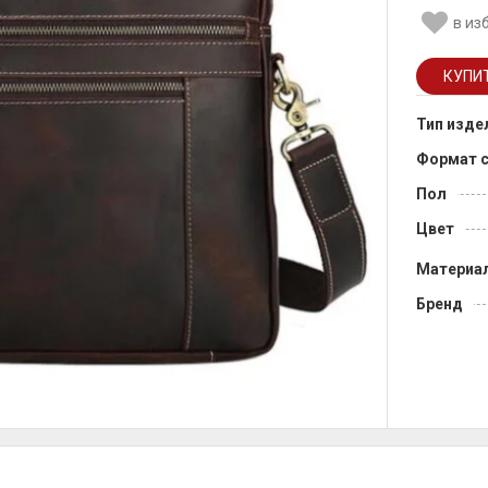
в из
Тип изде
Формат 
Пол
Цвет
Материа
Бренд