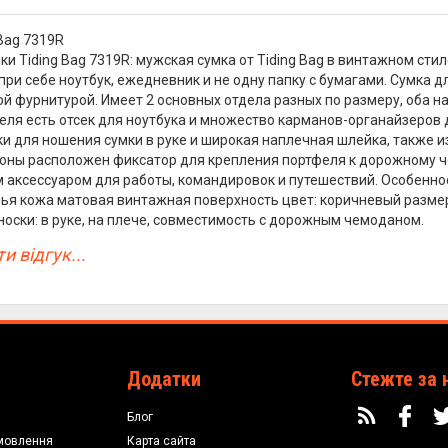
 Bag 7319R
ки Tiding Bag 7319R: мужская сумка от Tiding Bag в винтажном ст
при себе ноутбук, ежедневник и не одну папку с бумагами. Сумка д
й фурнитурой. Имеет 2 основных отдела разных по размеру, оба н
еля есть отсек для ноутбука и множество карманов-органайзеров
ки для ношения сумки в руке и широкая наплечная шлейка, также и
оны расположен фиксатор для крепления портфеля к дорожному 
аксессуаром для работы, командировок и путешествий. Особенности
ья кожа матовая винтажная поверхность цвет: коричневый размеры 
носки: в руке, на плече, совместимость с дорожным чемоданом.
и відгук...
Додатки
Стежте за 
Блог
мовлення
Карта сайта