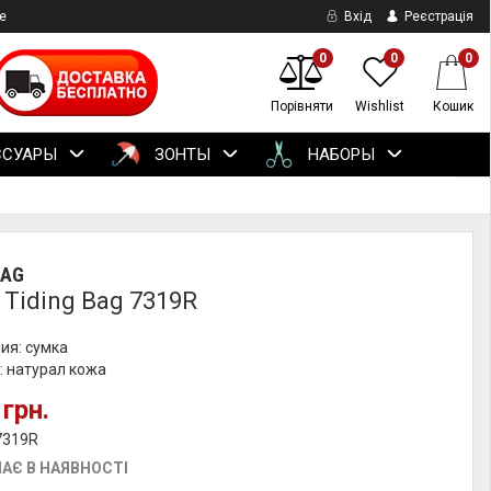
е
Вхід
Реєстрація
0
0
0
Порівняти
Wishlist
Кошик
ССУАРЫ
ЗОНТЫ
НАБОРЫ
BAG
 Tiding Bag 7319R
ия: сумка
: натурал кожа
 грн.
7319R
АЄ В НАЯВНОСТІ