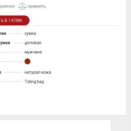
бранное
сравнить
лия
сумка
сумки
деловая
мужчине
л
натурал кожа
Tiding bag