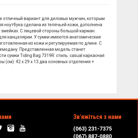
иле отличный вариант для деловых мужчин, которым
ля ноутбука сделана из телячьей кожи, дополнена
а змейках. С лицевой стороны большой карман.
 для канцелярии. У сумки имеются анатомические
зготовленная из кожи и регулируемая по длине. С
чемодану. Представленная модель станет
 сумки Tiding Bag 7319R: стиль: casual каркасная
(см): 42 х 29 х 13 два основных отделения +
нами
Зв'яжіться з нами
(063) 231-7375
(067) 887-0880