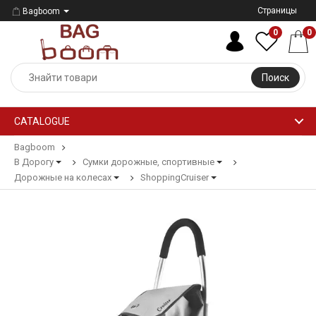
Страницы
Bagboom
0
0
Поиск
CATALOGUE
Bagboom
В Дорогу
Сумки дорожные, спортивные
Дорожные на колесах
ShoppingCruiser