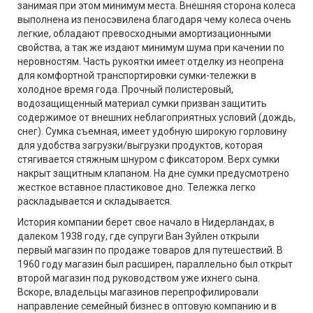
занимая при этом минимум места. Внешняя сторона колеса
выполнена из пеносэвилена благодаря чему колеса очень
легкие, обладают превосходными амортизационными
свойства, а так же издают минимум шума при качении по
неровностям. Часть рукоятки имеет отделку из неопрена
для комфортной транспортировки сумки-тележки в
холодное время года. Прочный полистеровый,
водозащищенный материал сумки призван защитить
содержимое от внешних неблагоприятных условий (дождь,
снег). Сумка съемная, имеет удобную широкую горловину
для удобства загрузки/выгрузки продуктов, которая
стягивается стяжным шнуром с фиксатором. Верх сумки
накрыт защитным клапаном. На дне сумки предусмотрено
жесткое вставное пластиковое дно. Тележка легко
раскладывается и складывается.
История компании берет свое начало в Нидерландах, в
далеком 1938 году, где супруги Ван Зуйлен открыли
первый магазин по продаже товаров для путешествий. В
1960 году магазин был расширен, параллельно был открыт
второй магазин под руководством уже ихнего сына.
Вскоре, владельцы магазинов перепрофилировали
направление семейный бизнес в оптовую компанию и в