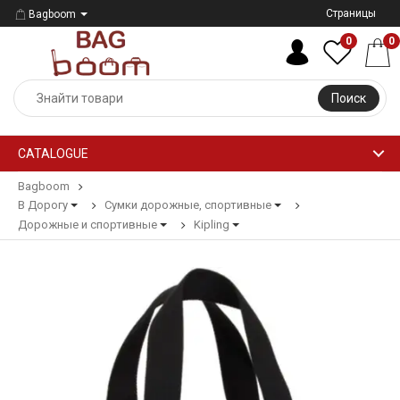
Страницы
Bagboom
0
0
Поиск
CATALOGUE
Bagboom
В Дорогу
Сумки дорожные, спортивные
Дорожные и спортивные
Kipling