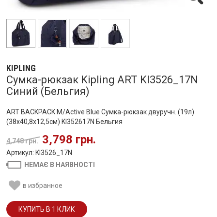
KIPLING
Сумка-рюкзак Kipling ART KI3526_17N
Синий (Бельгия)
ART BACKPACK M/Active Blue Сумка-рюкзак двуручн. (19л)
(38x40,8x12,5см) KI352617N Бельгия
3,798 грн.
4,748 грн.
Артикул: KI3526_17N
НЕМАЄ В НАЯВНОСТІ
в избранное