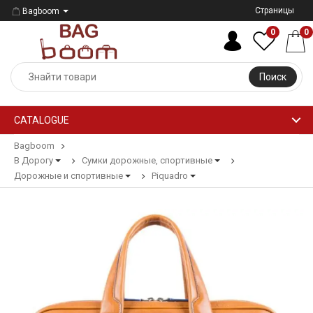
Страницы
Bagboom
0
0
Поиск
CATALOGUE
Bagboom
В Дорогу
Сумки дорожные, спортивные
Дорожные и спортивные
Piquadro