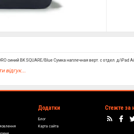
O синий BK SQUARE/Blue Сумка наплечная верт. с отдел. д/iPad Air
и відгук...
Додатки
Стежте за 
Блог
мовлення
Карта сайта
азине