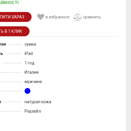
АЯВНОСТІ
ПИТИ ЗАРАЗ
в избранное
сравнить
лия
сумка
ль
iPad
1 год
Италия
мужчине
л
натурал кожа
Piquadro