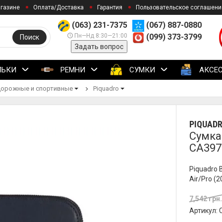
агазине
Оплата/Доставка
Гарантия
Пользовательское соглашени
(063) 231-7375
(067) 887-0880
Пн—Нд 8:30—21:00
(099) 373-3799
Поиск
Задать вопрос
ЛЬКИ
РЕМНИ
СУМКИ
АКСЕ
орожные и спортивные
Piquadro
PIQUAD
Сумка 
CA397
Piquadro 
Air/Pro (2
7,542 грн
Артикул: