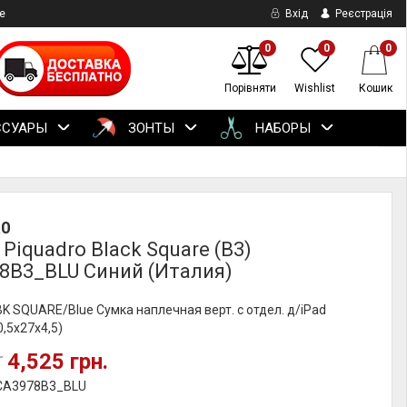
е
Вхід
Реєстрація
0
0
0
Порівняти
Wishlist
Кошик
ССУАРЫ
ЗОНТЫ
НАБОРЫ
RO
Piquadro Black Square (B3)
8B3_BLU Синий (Италия)
BK SQUARE/Blue Сумка наплечная верт. с отдел. д/iPad
0,5x27x4,5)
4,525 грн.
.
 CA3978B3_BLU