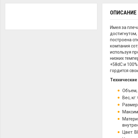
ОПИСАНИЕ
Имея за плеч
достигнутом,
построена сп
компания сот
используя пр
низких темпер
+58dС и 100%
гордится сво
Технические
Объем, 
Вес, кг:
Размеры
Максим
Материа
внутре
Цвет: B