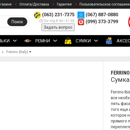
агазине
Оплата/Доставка
Гарантия
Пользовательское соглашени
(063) 231-7375
(067) 887-0880
Пн—Нд 8:30—21:00
(099) 373-3799
Поиск
Задать вопрос
ЛЬКИ
РЕМНИ
СУМКИ
АКСЕ
Ferrino (Italy)
FERRINO 
Сумка 
Ferrino I
все необ
пять фас
того еще 
которое н
прямого 
переплете