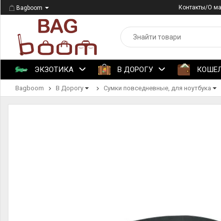
Контакты/О м
Bagboom
ЭКЗОТИКА
В ДОРОГУ
КОШЕ
Bagboom
В Дорогу
Сумки повседневные, для ноутбука