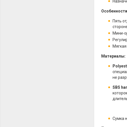
Назнач
Особенности
Пять от
стороне
Мини-о
Регули
Мягкая
Материалы:
Polyest
специа
не раз
SBS ha
которо
длител
Сумка н