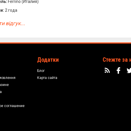
ль:
Ferrino (Италия)
и:
2 года
и відгук...
Додатки
Стежте за 
Блог
мовлення
Карта сайта
азине
а
ое соглашение