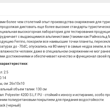
ами более чем столетний опыт производства снаряжения для туриз
 продолжая диктовать еще более высокие стандарты туристической
ециальная высокогорная лаборатория для тестирования продукции
рудничает с выдающимися альпинистами (такими как Райнхольд Ме
одукцию Ferrino, покорили все наивысшие точки планеты, пересек
атурах до -70dС, опускались на 80 минут в самые недра земли, в пе
 влажности человек даже в специальном снаряжении не мог ранее 
ими достижениями и обеспечивает качество и функционал своей п
 характеристики:
л: 2.5
 0.14
, см: 26х10х10
альный объем талии: 130 см
л: Polyester 420D S.L.F. PU - стойкий к износу и истиранию, особо пр
нним полиуретановым покрытием для придания водостойкости.
lack (черный)