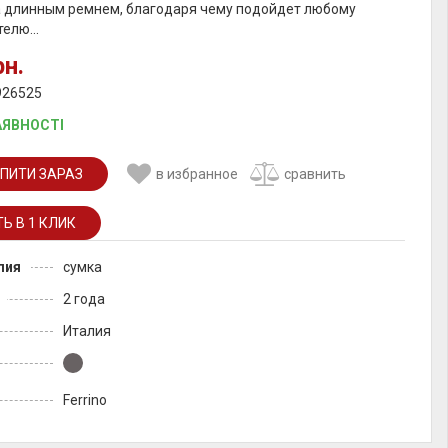
 длинным ремнем, благодаря чему подойдет любому
елю...
рн.
926525
АЯВНОСТІ
ПИТИ ЗАРАЗ
в избранное
сравнить
лия
сумка
2 года
Италия
Ferrino