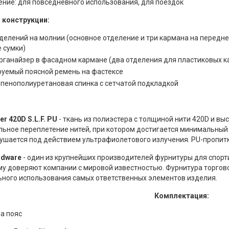
ение: для повседневного использования, для поездок
 конструкции:
делений на молнии (основное отделение и три кармана на передн
 сумки)
рганайзер в фасадном кармане (два отделения для пластиковых ка
руемый поясной ремень на фастексе
 пенополиуретановая спинка с сетчатой подкладкой
er 420D S.L.F. PU
- ткань из полиэстера с толщиной нити 420D и в
льное переплетение нитей, при котором достигается минимальный
рушается под действием ультрафиолетового излучения. PU-пропитк
rdware
- один из крупнейших производителей фурнитуры для спорт
му доверяют компании с мировой известностью. Фурнитура торгов
ьного использования самых ответственных элементов изделия.
Комплектация:
а пояс