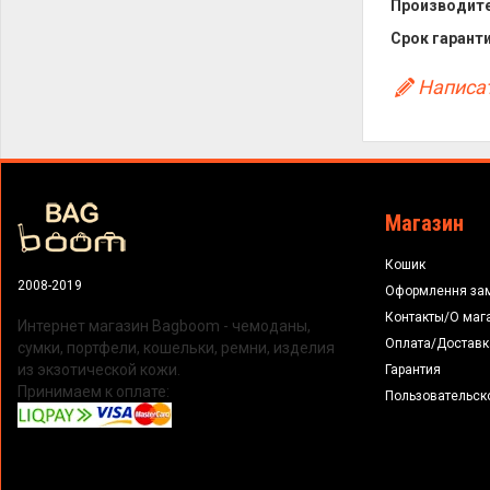
Производите
Срок гаранти
Написат
Магазин
Кошик
2008-2019
Оформлення за
Контакты/О маг
Интернет магазин Bagboom - чемоданы,
Оплата/Доставк
сумки, портфели, кошельки, ремни, изделия
из экзотической кожи.
Гарантия
Принимаем к оплате:
Пользовательск