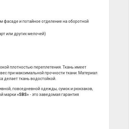
ем фасаде и потайное отделение на оборотной
рт или других мелочей)
ысокой плотностью переплетения. Ткань имеет
 вес при максимальной прочности ткани. Материал
а делает ткань водостойкой.
ивной, повседневной одежды, сумок и рюкзаков,
ой марки
«SBS»
- это заведомая гарантия