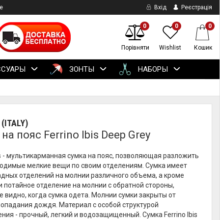
е
Вхід
Реєстрація
0
0
0
Порівняти
Wishlist
Кошик
ССУАРЫ
ЗОНТЫ
НАБОРЫ
(ITALY)
на пояс Ferrino Ibis Deep Grey
bis - мультикарманная сумка на пояс, позволяющая разложить
ходимые мелкие вещи по своим отделениям. Сумка имеет
адных отделений на молнии различного объема, а кроме
и потайное отделение на молнии с обратной стороны,
е видно, когда сумка одета. Молнии сумки закрыты от
попадания дождя. Материал с особой структурой
ния - прочный, легкий и водозащищенный. Сумка Ferrino Ibis