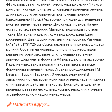
44 см, а высота от крайней точки ручки до сумки - 17 см. В
комплект к сумке прилагается съемный плечевой ремень,
длина которого регулируется при помощи пряжки
(максимально 115 см) Аксессуар пригоден для ношения в
руке, на плече, через плечо. Дно сумки плотное. На нем
есть пластиковые ножки. Материал подклады: плотная
ткань. Материал изделия: кожа под крокодила. Цвет:
коричневый. Цвет фурнитуры: античная бронза. Размеры
(X*Y*Z): 51*31*26 см. Сумка закрывается при помощи двух
молний. Собачки на молниях прячутся под небольшой
клапан, который закрывается с помощью застежки-
липучки. Документы формата А4 помещаются в аксессуар.
Изделие упаковано в полиэтиленовый пакет, а также
фирменный тканевый чехол. Страна происхождения ТМ
Desisan - Турция. Гарантия: 3 месяца. Внимание! В
зависимости от настроек монитора оттенок изделия может
отличаться от действительности. Пожалуйста, сделайте
проверку цвета на нескольких компьютерах или уточните
эту информацию у наших менеджеров.
Написати відгук...