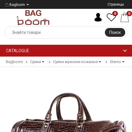
Страницы
Bagboom
0
0
Поиск
CATALOGUE
Bagboom
Сумки
Сумки мужские кожаные
Eterno