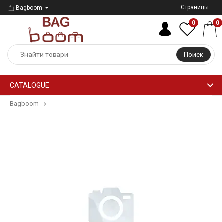
Страницы
Bagboom
0
0
Поиск
CATALOGUE
Bagboom