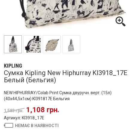
KIPLING
Сумка Kipling New Hiphurray KI3918_17E
Белый (Бельгия)
NEW HIPHURRAY/Colab Print Сумка двуручн. верт. (15л)
(40x44,5x1см) KI391817E Бельгия
1,108 грн.
1,583 грн.
Артикул: KI3918_17E
НЕМАЄ В НАЯВНОСТІ