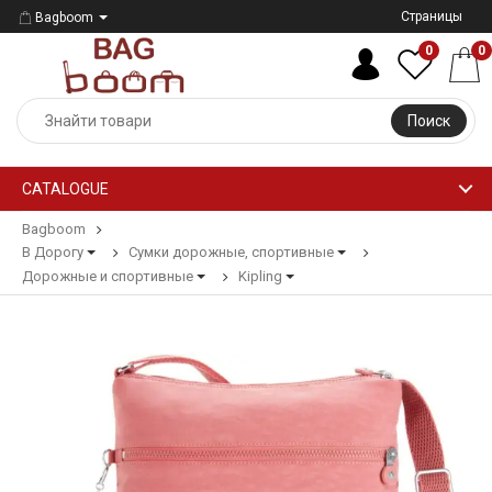
Страницы
Bagboom
0
0
Поиск
CATALOGUE
Bagboom
В Дорогу
Сумки дорожные, спортивные
Дорожные и спортивные
Kipling