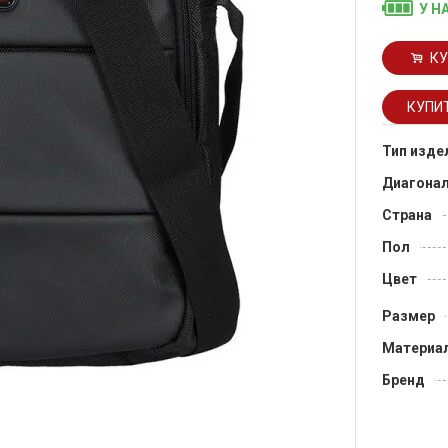
У Н
КУ
Тип изде
Диагона
Страна
Пол
Цвет
Размер
Материа
Бренд