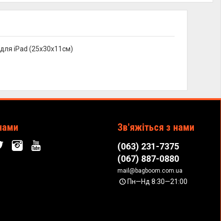
для iPad (25x30x11см)
нами
Зв'яжіться з нами
(063) 231-7375
(067) 887-0880
mail@bagboom.com.ua
Пн—Нд 8:30—21:00