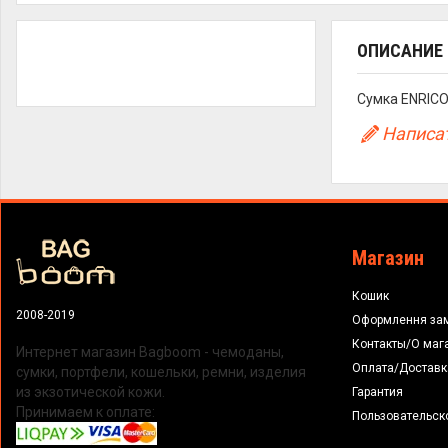
ОПИСАНИЕ
Сумка ENRICO
Написат
Магазин
Кошик
2008-2019
Оформлення за
Контакты/О маг
Интернет магазин Bagboom - чемоданы,
Оплата/Доставк
сумки, портфели, кошельки, ремни, изделия
из экзотической кожи.
Гарантия
Принимаем к оплате:
Пользовательск