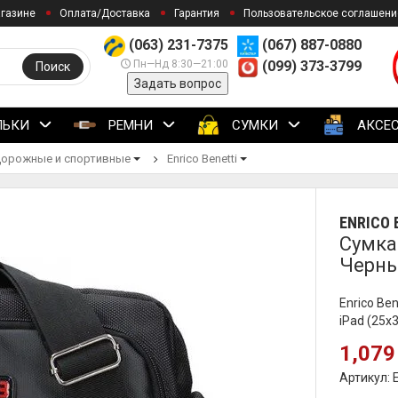
агазине
Оплата/Доставка
Гарантия
Пользовательское соглашени
(063) 231-7375
(067) 887-0880
Пн—Нд 8:30—21:00
(099) 373-3799
Поиск
Задать вопрос
ЛЬКИ
РЕМНИ
СУМКИ
АКСЕ
орожные и спортивные
Enrico Benetti
ENRICO 
Сумка
Черны
Enrico Be
iPad (25x
1,079
Артикул: 