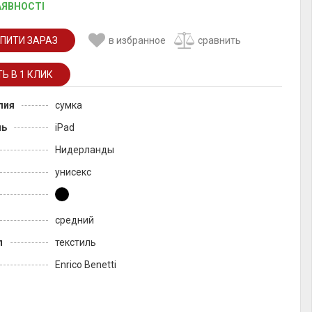
АЯВНОСТІ
ПИТИ ЗАРАЗ
в избранное
сравнить
лия
сумка
ль
iPad
Нидерланды
унисекс
средний
л
текстиль
Enrico Benetti