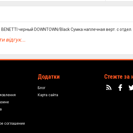
 BENETTI черный DOWNTOWN/Black Сумка наплечная верт. с отдел. 
и відгук...
Додатки
Стежте за 
Блог
мовлення
Карта сайта
азине
а
ое соглашение