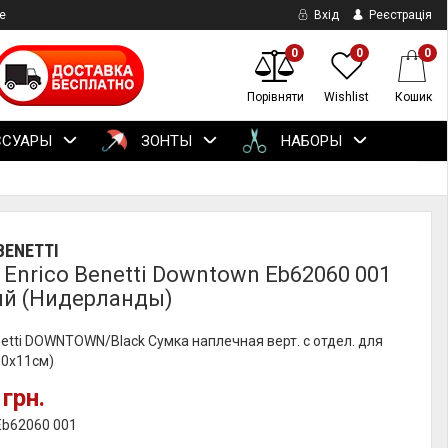
е
Вхід
Реєстрація
0
0
0
Порівняти
Wishlist
Кошик
ССУАРЫ
ЗОНТЫ
НАБОРЫ
BENETTI
 Enrico Benetti Downtown Eb62060 001
й (Нидерланды)
netti DOWNTOWN/Black Сумка наплечная верт. с отдел. для
30x11см)
 грн.
Eb62060 001