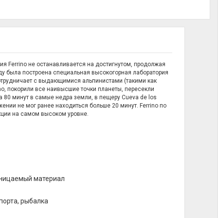
я Ferrino не останавливается на достигнутом, продолжая
оду была построена специальная высокогорная лаборатория
сотрудничает с выдающимися альпинистами (такими как
no, покорили все наивысшие точки планеты, пересекли
а 80 минут в самые недра земли, в пещеру Cueva de los
ении не мог ранее находиться больше 20 минут. Ferrino по
кции на самом высоком уровне.
роницаемый материал
порта, рыбалка