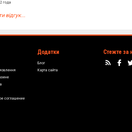
2 года
и відгук...
Додатки
Стежте за 
Блог
мовлення
Карта сайта
азине
а
ое соглашение