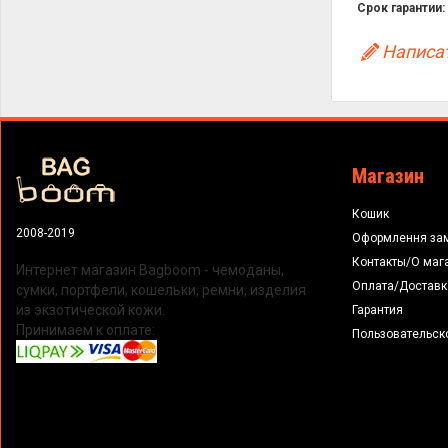
Срок гарантии:
Написат
Магазин
Кошик
2008-2019
Оформлення за
Контакты/О маг
Интернет магазин Bagboom - чемоданы,
Оплата/Доставк
сумки, портфели, кошельки, ремни, изделия
из экзотической кожи.
Гарантия
Принимаем к оплате:
Пользовательск