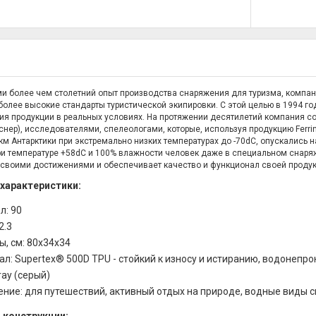
и более чем столетний опыт производства снаряжения для туризма, компани
более высокие стандарты туристической экипировки. С этой целью в 1994 г
ия продукции в реальных условиях. На протяжении десятилетий компания 
нер), исследователями, спелеологами, которые, используя продукцию Ferri
км Антарктики при экстремально низких температурах до -70dС, опускались н
 при температуре +58dС и 100% влажности человек даже в специальном снаряж
 своими достижениями и обеспечивает качество и функционал своей проду
 характеристики:
л: 90
2.3
, см: 80х34х34
л: Supertex® 500D TPU - стойкий к износу и истиранию, водонеп
ray (серый)
ние: для путешествий, активный отдых на природе, водные виды с