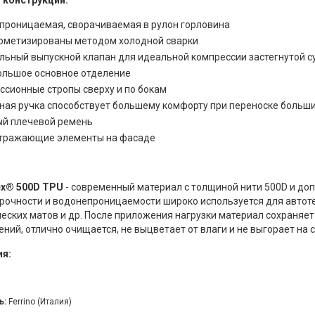
 конструкции:
проницаемая, сворачиваемая в рулон горловина
рметизированы методом холодной сварки
льный выпускной клапан для идеальной компрессии застегнутой с
ольшое основное отделение
ссионные стропы сверху и по бокам
ная ручка способствует большему комфорту при переноске больши
й плечевой ремень
тражающие элементы на фасаде
ex
®
500D TPU
- современный материал с толщиной нити 500D и до
рочности и водонепроницаемости широко используется для автоте
еских матов и др. После приложения нагрузки материал сохраняе
ний, отлично очищается, не выцветает от влаги и не выгорает на 
я:
ь:
Ferrino (Италия)