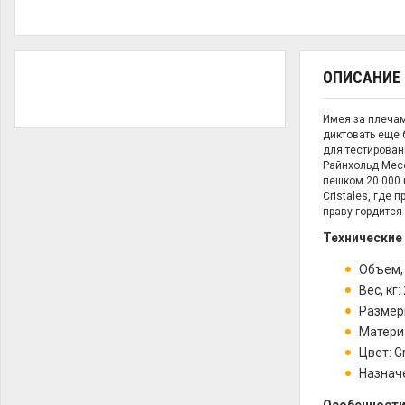
ОПИСАНИЕ
Имея за плечам
диктовать еще 
для тестирован
Райнхольд Месс
пешком 20 000 
Cristales, где
праву гордится
Технические
Объем, 
Вес, кг: 
Размеры
Материа
Цвет: G
Назначе