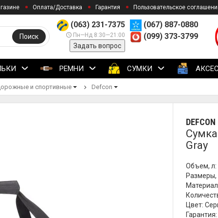
агазине
Оплата/Доставка
Гарантия
Пользовательское соглашени
(063) 231-7375
(067) 887-0880
Пн—Нд 8:30—21:00
(099) 373-3799
Поиск
Задать вопрос
ЛЬКИ
РЕМНИ
СУМКИ
АКСЕ
орожные и спортивные
Defcon
DEFCON
Сумка 
Gray
Объем, л: 9
Размеры, 
Материал
Количеств
Цвет: Се
Гарантия: