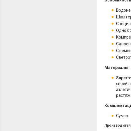
Особенности
Водоне
Швы ге
Специа
Одно б
Компре
Сдвоен
Съемны
Светоо
Материалы:
S
upert
своей п
атлетич
растяже
Комплектаци
Сумка
Производител