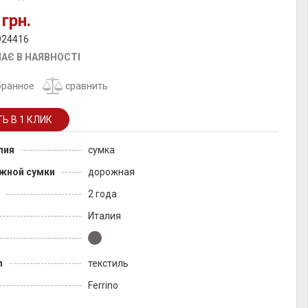
 грн.
924416
АЄ В НАЯВНОСТІ
бранное
сравнить
лия
сумка
жной сумки
дорожная
2 года
Италия
л
текстиль
Ferrino