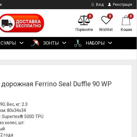
е
Вхід
Реєстрація
0
0
0
Порівняти
Wishlist
Кошик
ССУАРЫ
ЗОНТЫ
НАБОРЫ
дорожная Ferrino Seal Duffle 90 WP
0; Вес, кг: 2.3
см: 80x34x34
: Supertex® 500D TPU
о колес, шт:
рый
 2 года