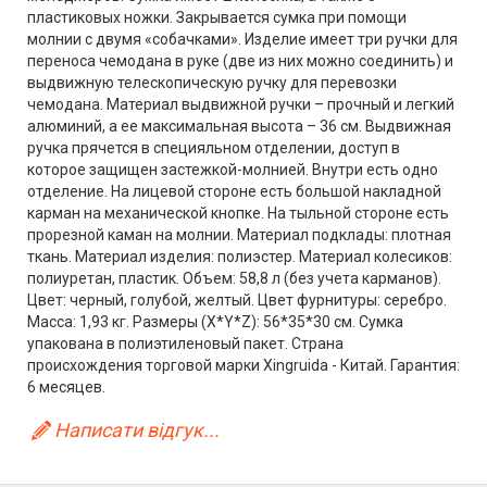
пластиковых ножки. Закрывается сумка при помощи
молнии с двумя «собачками». Изделие имеет три ручки для
переноса чемодана в руке (две из них можно соединить) и
выдвижную телескопическую ручку для перевозки
чемодана. Материал выдвижной ручки – прочный и легкий
алюминий, а ее максимальная высота – 36 см. Выдвижная
ручка прячется в специяльном отделении, доступ в
которое защищен застежкой-молнией. Внутри есть одно
отделение. На лицевой стороне есть большой накладной
карман на механической кнопке. На тыльной стороне есть
прорезной каман на молнии. Материал подклады: плотная
ткань. Материал изделия: полиэстер. Материал колесиков:
полиуретан, пластик. Объем: 58,8 л (без учета карманов).
Цвет: черный, голубой, желтый. Цвет фурнитуры: серебро.
Масса: 1,93 кг. Размеры (X*Y*Z): 56*35*30 см. Сумка
упакована в полиэтиленовый пакет. Страна
происхождения торговой марки Xingruida - Китай. Гарантия:
6 месяцев.
Написати відгук...