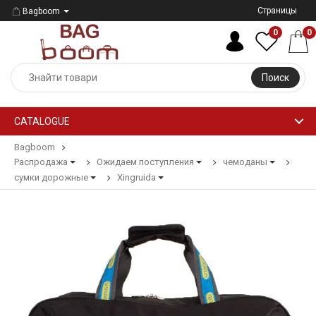
Страницы
Bagboom
0
0
Поиск
CATALOGUE
Bagboom
Распродажа
Ожидаем поступления
чемоданы
сумки дорожные
Xingruida