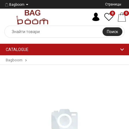
Страницы
Bagboom
0
0
Поиск
CATALOGUE
Bagboom