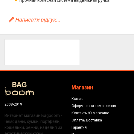
Прочная колёсная система выдвижная ручка
Написати відгук...
Магазин
Кошик
2008-2019
Оформлення замовлення
Контакты/О магазине
Интернет магазин Bagboom -
Оплата/Доставка
чемоданы, сумки, портфели,
кошельки, ремни, изделия из
Гарантия
экзотической кожи.