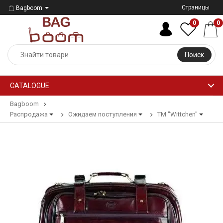
Страницы
Bagboom
0
0
Поиск
CATALOGUE
Bagboom
Распродажа
Ожидаем поступления
ТМ "Wittchen"