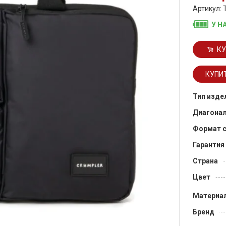
Артикул:
У Н
КУ
Тип изде
Диагона
Формат 
Гарантия
Страна
Цвет
Материа
Бренд