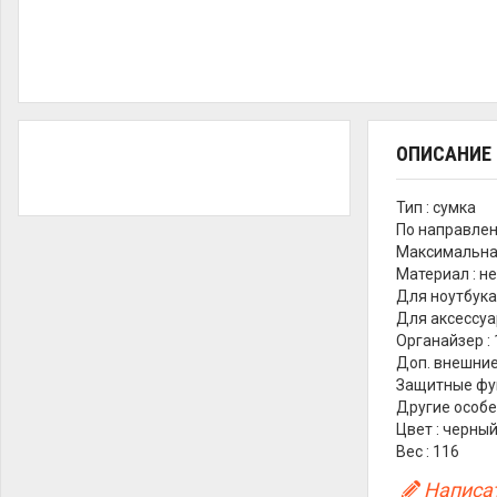
ОПИСАНИЕ
Тип : сумка
По направлен
Максимальная
Материал : н
Для ноутбука 
Для аксессуар
Органайзер : 
Доп. внешние 
Защитные фун
Другие особе
Цвет : черны
Вес : 116
Написат