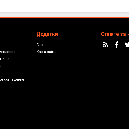
Додатки
Стежте за 
Блог
мовлення
Карта сайта
азине
а
ое соглашение