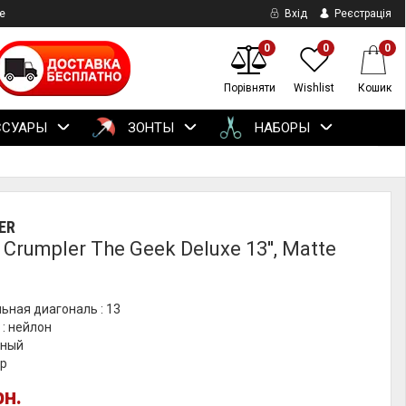
е
Вхід
Реєстрація
0
0
0
Порівняти
Wishlist
Кошик
ССУАРЫ
ЗОНТЫ
НАБОРЫ
ER
Crumpler The Geek Deluxe 13'', Matte
ьная диагональ : 13
: нейлон
рный
гр
рн.