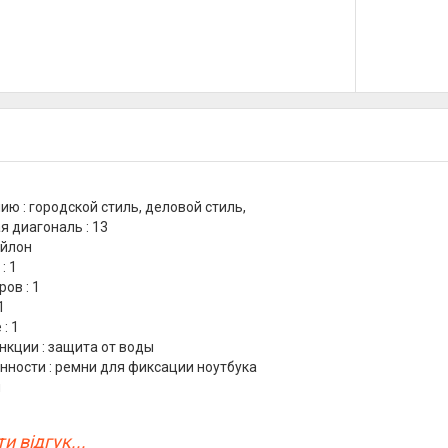
ию : городской стиль, деловой стиль,
 диагональ : 13
ейлон
: 1
ов : 1
1
: 1
кции : защита от воды
нности : ремни для фиксации ноутбука
й
и відгук...