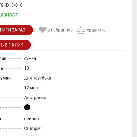
 TGKD13-010
АЯВНОСТІ
ПИТИ ЗАРАЗ
в избранное
сравнить
лия
сумка
ль
13
сумки
для ноутбука
12 мес
Австралия
л
нейлон
Crumpler