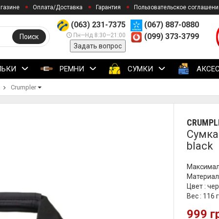
агазине
Оплата/Доставка
Гарантия
Пользовательское соглашени
(063) 231-7375
(067) 887-0880
Пн—Нд 8:30—21:00
(099) 373-3799
Поиск
Задать вопрос
ЛЬКИ
РЕМНИ
СУМКИ
АКСЕ
Crumpler
CRUMPL
Сумка 
black
Максимал
Материал 
Цвет : че
Вес : 116 
999 г