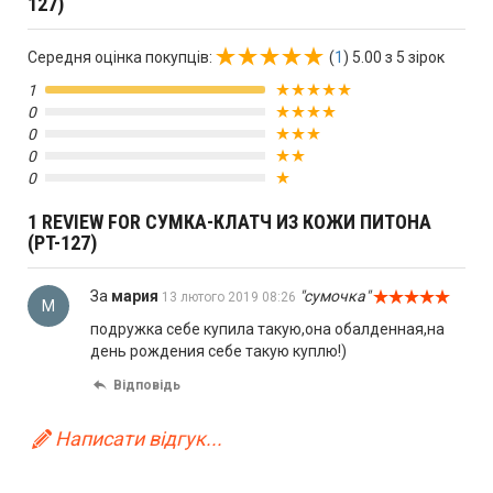
127)
Середня оцінка покупців:
(
1
)
5.00 з 5 зірок
1
0
0
0
0
1 REVIEW FOR СУМКА-КЛАТЧ ИЗ КОЖИ ПИТОНА
(PT-127)
За
мария
"сумочка"
13 лютого 2019 08:26
М
подружка себе купила такую,она обалденная,на
день рождения себе такую куплю!)
Відповідь
Написати відгук...