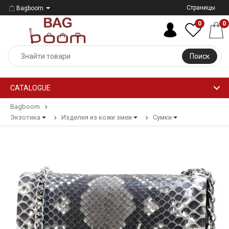
Страницы
Bagboom
0
0
Поиск
CATALOGUE
Bagboom
Экзотика
Изделия из кожи змеи
Сумки