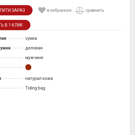
ПИТИ ЗАРАЗ
в избранное
сравнить
лия
сумка
сумки
деловая
мужчине
л
натурал кожа
Tiding bag