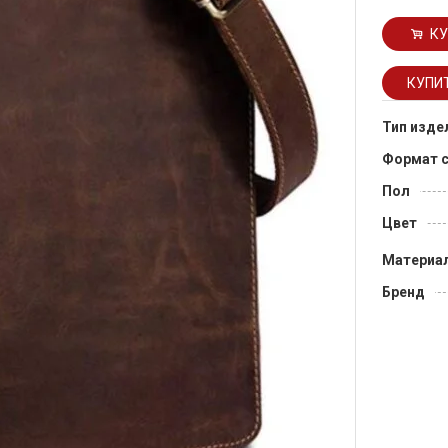
КУ
Тип изде
Формат 
Пол
Цвет
Материа
Бренд