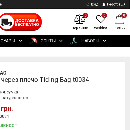
е
Вхід
Реєстрація
0
0
0
Порівняти
Wishlist
Кошик
ССУАРЫ
ЗОНТЫ
НАБОРЫ
BAG
через плечо Tiding Bag t0034
ия: сумка
: натурал кожа
 грн.
t0034
АЯВНОСТІ