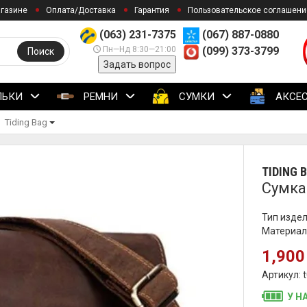
агазине
Оплата/Доставка
Гарантия
Пользовательское соглашени
(063) 231-7375
(067) 887-0880
Пн—Нд 8:30—21:00
(099) 373-3799
Поиск
Задать вопрос
ЛЬКИ
РЕМНИ
СУМКИ
АКСЕ
Tiding Bag
TIDING 
Сумка 
Тип издел
Материал
1,900
Артикул: 
У Н