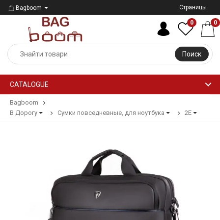
Страницы
Bagboom
0
0
Поиск
CATALOGUE
Bagboom
В Дорогу
Сумки повседневные, для ноутбука
2E