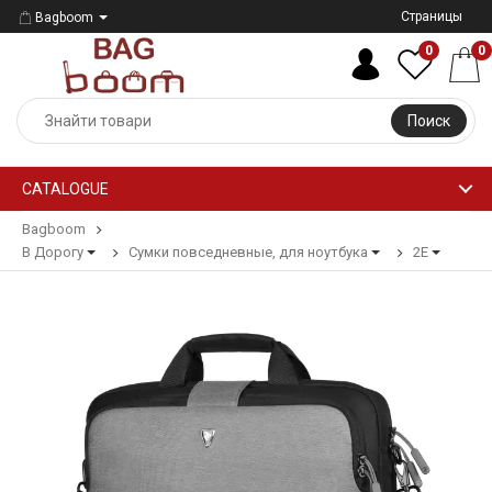
Страницы
Bagboom
0
0
Поиск
CATALOGUE
Bagboom
В Дорогу
Сумки повседневные, для ноутбука
2E