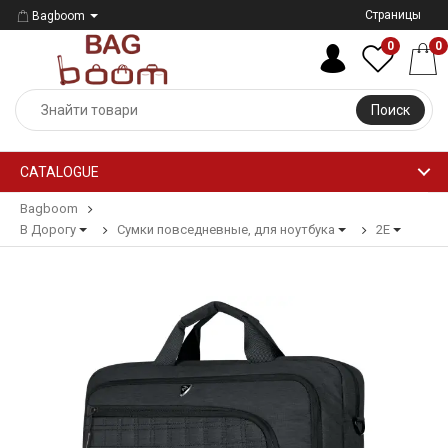
Страницы
Bagboom
0
0
Поиск
CATALOGUE
Bagboom
В Дорогу
Сумки повседневные, для ноутбука
2E