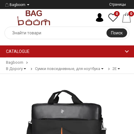
Страницы
Bagboom
0
0
Поиск
CATALOGUE
Bagboom
В Дорогу
Сумки повседневные, для ноутбука
2E